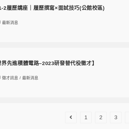
6 111-2履歷講座｜履歷撰寫×面試技巧(公館校區)
最新消息
16【世界先進積體電路–2023研發替代役徵才】
徵才訊息
/
最新消息
1
2
3