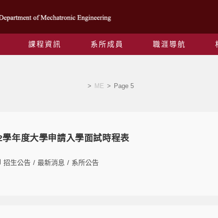
課程資訊
系所成員
職涯導航
作者:
ME
This author has written 88 articles
>
ME
>
Page 5
9 112學年度大學申請入學面試時程表
招生公告
/
最新消息
/
系所公告