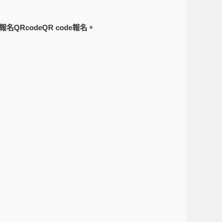
QRcodeQR code報名。