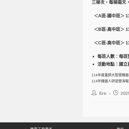
三梯次，每梯兩天，每日
＜A班-國中班＞ 113/0
＜B班-高中班＞ 113/0
＜C班-高中班＞ 113/0
每班人數：每班
活動地點：國立臺
114年度臺師大智慧機
114年機器人研習營海報
Eric
202