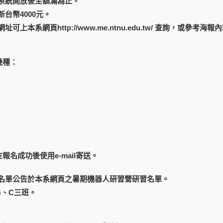
系統開放後至額滿為止。
台幣4000元。
網址可上本系網頁
http://www.me.ntnu.edu.tw/
查詢，或參考海報內報名
幾種：
報名成功後使用e-mail寄送。
名單公告於本系網頁之暑期機器人研習營研習名單。
B、C三班。