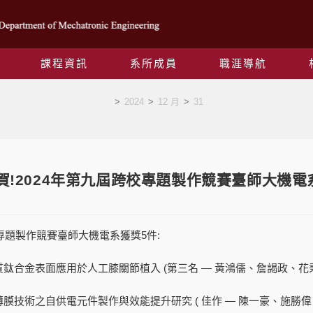
課程資訊
系所成員
職涯導航
Blog
>
2024
>
12 月
>
31
-30 賀!2024年第九屆跨校專題製作競賽臺師大機
校專題製作競賽臺師大機電系獲獎5件:
鈦合金表面應用於人工膝關節植入 (第三名 — 黃鴻儒、詹謁政、花
膜技術之自供電元件製作與效能提升研究 ( 佳作 — 陳一豪、施勝偉