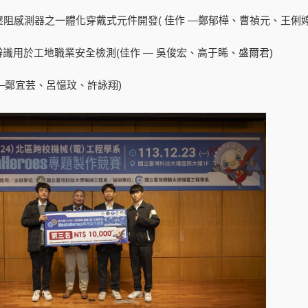
阻感測器之一體化穿戴式元件開發( 佳作 —鄭郁樺、曹禎元、王俐婷
辨識用於工地職業安全檢測(佳作 — 吳俊宏、高于睎、盛爾君)
 –鄭宜芸、呂憶玟、許詠翔)