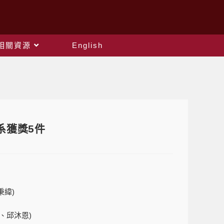
相關資源
English
電系獲獎5件
秉緯)
、邱沐恩)